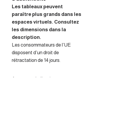
Les tableaux peuvent
paraître plus grands dans les
espaces virtuels. Consultez
les dimensions dans la
description.
Les consommateurs de l’UE
disposent d’un droit de
rétractation de 14 jours.
A propos de l'artiste
La peinture pour l'artiste est
Politique de retour
devenue une façon de
s’évader le long de nos rivières
Les consommateurs de l’UE
Bourguignonnes,
disposent d’un droit de
Jurassiennes ou du littoral
rétractation de 14 jours.
Breton.