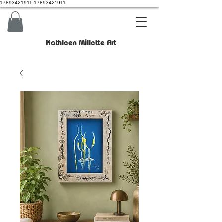
17893421911 17893421911
Kathleen Millette Art