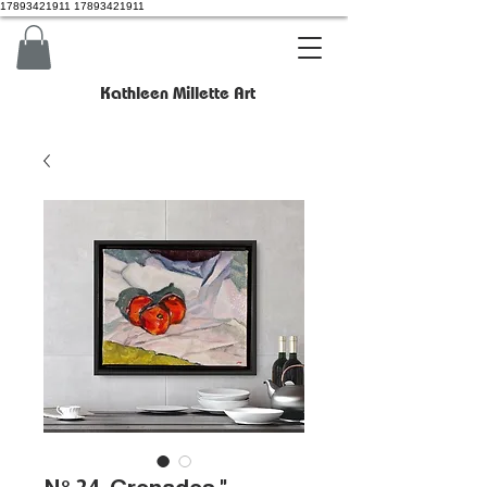
17893421911 17893421911
Kathleen Millette Art