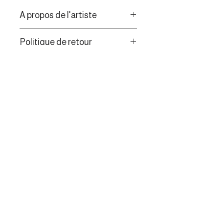
A propos de l'artiste
Peintre figuratif, l'artiste vous
Politique de retour
invite à passer outre le temps qui
passe, en contemplant des
Les consommateurs de l’UE
fenêtres de couleurs, de lumière et
disposent d’un droit de
d'ombre.
rétractation de 14 jours.
MENU
Galerie des artistes
Appel aux artistes
Contact
La défiscalisation
Conditions de livraison