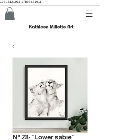
17893421911 17893421911
Kathleen Millette Art
N° 28: "Lower sabie"