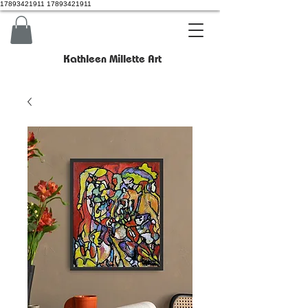
17893421911 17893421911
Kathleen Millette Art