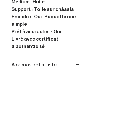
Médium : Huile
Support : Toile sur châssis
Encadré : Oui. Baguette noir
simple
Prêt à accrocher : Oui
Livré avec certificat
d'authenticité
A propos de l'artiste
À travers une peinture
Politique de retour
intuitive et profondément
introspective, cet artiste
Les consommateurs de l’UE
autodidacte transforme sa
disposent d’un droit de
quête de sens et sa réflexion
rétractation de 14 jours.
sur le cerveau en un langage
visuel singulier, où chaque toile
devient un espace de pensée,