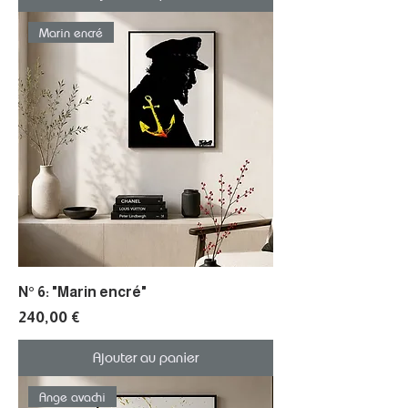
Marin encré
N° 6: "Marin encré"
Prix
240,00 €
Ajouter au panier
Ange avachi