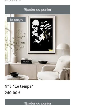
Ajouter au panier
Le temps
N° 5: "Le temps"
Prix
240,00 €
Ajouter au panier