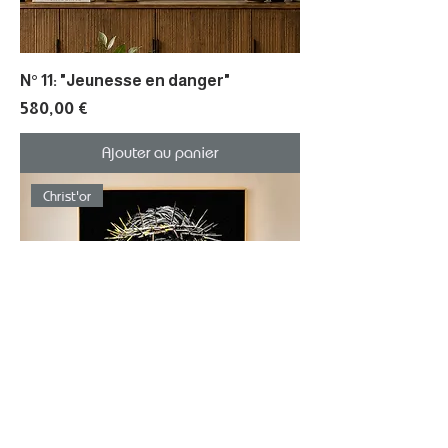
N° 11: "Jeunesse en danger"
Prix
580,00 €
Ajouter au panier
Christ'or