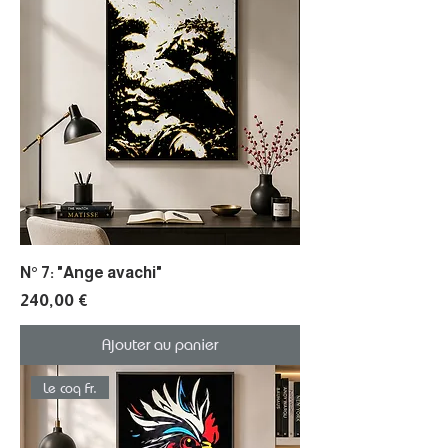
N° 7: "Ange avachi"
Prix
240,00 €
Ajouter au panier
Le coq Fr.