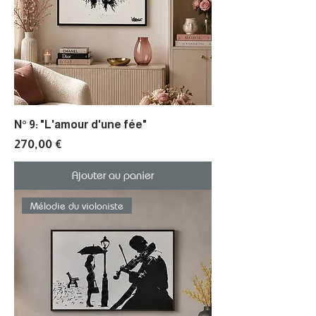
N° 9: "L'amour d'une fée"
Prix
270,00 €
Ajouter au panier
Mélodie du violoniste