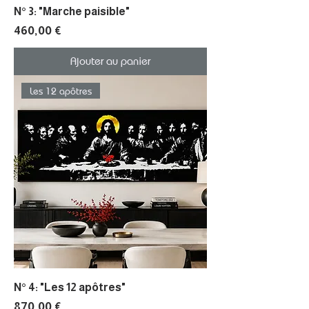
N° 3: "Marche paisible"
Prix
460,00 €
Ajouter au panier
Les 12 apôtres
N° 4: "Les 12 apôtres"
Prix
870,00 €