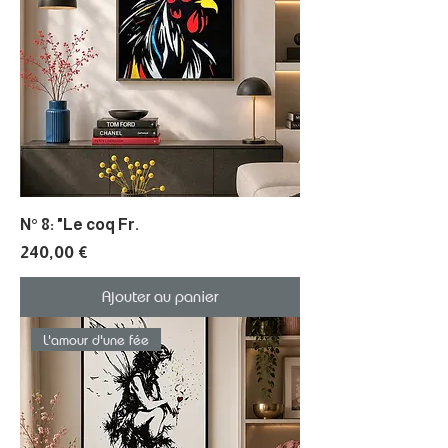
N° 8: "Le coq Fr.
Prix
240,00 €
Ajouter au panier
L'amour d'une fée