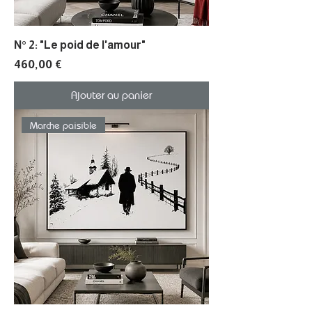
N° 2: "Le poid de l'amour"
Prix
460,00 €
Ajouter au panier
Marche paisible